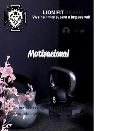
LION FIT
BRASIL
Viva no limite supere o impossível!
Login
Motivacional
"As maiores conquistas são alcançadas
por aqueles que não têm medo de tentar."