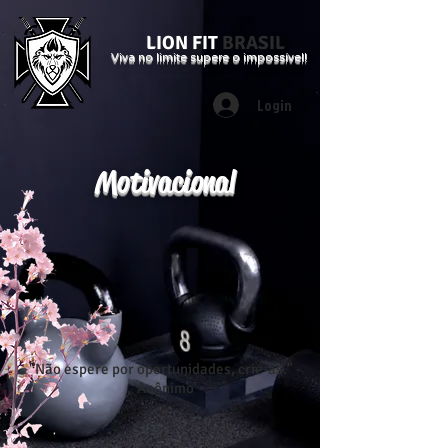
LION FIT
BRASIL
Viva no limite supere o impossível!
Login
Motivacional
"Não espere por oportunidades, crie-as." -
Anônimo