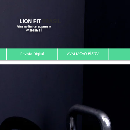
LION FIT
BRASIL
Viva no limite supere o
impossível!
Revista Digital
AVALIAÇÃO FÍSICA