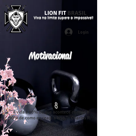
LION FIT
BRASIL
Viva no limite supere o impossível!
Login
Motivacional
"A vida é 10% do que acontece comigo e
90% de como eu reajo a isso." - Charles R.
Swindoll