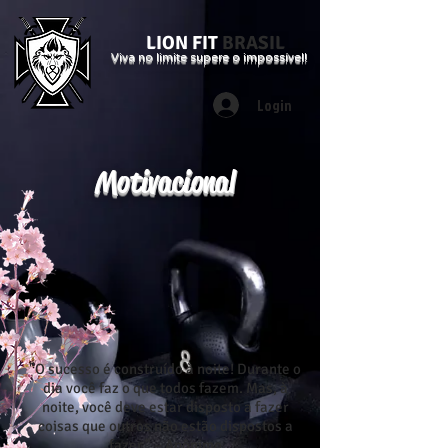
LION FIT
BRASIL
Viva no limite supere o impossível!
Login
Motivacional
"O sucesso é construído à noite! Durante o
dia você faz o que todos fazem. Mas, à
noite, você deve estar disposto a fazer
coisas que outros não estão dispostos a
fazer." – Anônimo