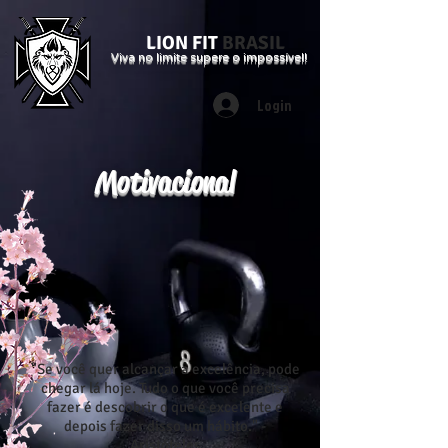
LION FIT
BRASIL
Viva no limite supere o impossível!
Login
Motivacional
"Se você quer alcançar a excelência, pode
chegar lá hoje. Tudo o que você precisa
fazer é descobrir o que é excelente e
depois fazer disso um hábito." -
Aristóteles