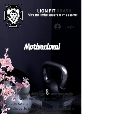
LION FIT
BRASIL
Viva no limite supere o impossível!
Login
Motivacional
"Só existem dois dias no ano que nada
pode ser feito. Um se chama ontem e o
outro se chama amanhã. Portanto, hoje é
o dia certo para amar, acreditar, fazer e
principalmente viver." - Dalai Lama