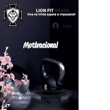
LION FIT
BRASIL
Viva no limite supere o impossível!
Login
Motivacional
"A mudança é a lei da vida. E aqueles que
apenas olham para o passado ou para o
presente estão destinados a perder o
futuro." - John F. Kennedy