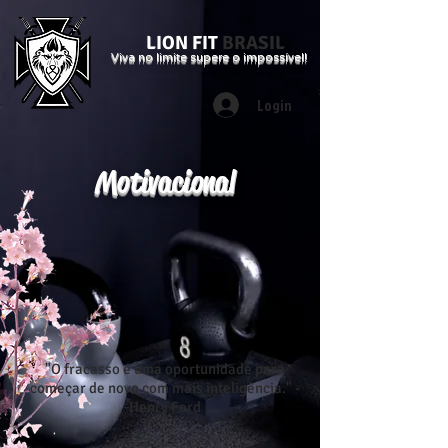
LION FIT
BRASIL
Viva no limite supere o impossível!
Login
Motivacional
"O fracasso é uma oportunidade para
começar de novo com mais inteligência." -
Henry Ford