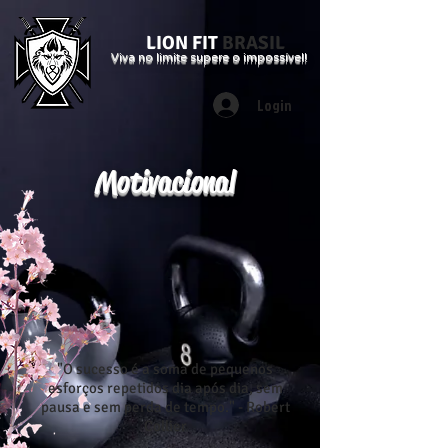
LION FIT
BRASIL
Viva no limite supere o impossível!
Login
Motivacional
"O sucesso é a soma de pequenos
esforços repetidos dia após dia, sem
pausa e sem perda de tempo." - Robert
Collier