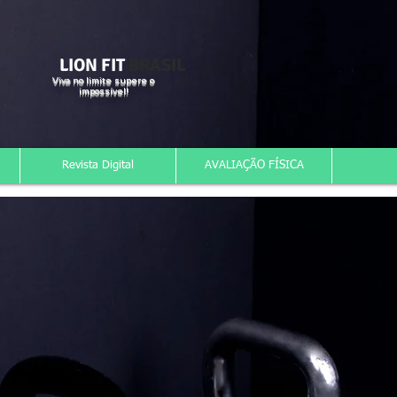
LION FIT
BRASIL
Viva no limite supere o
impossível!
Revista Digital
AVALIAÇÃO FÍSICA