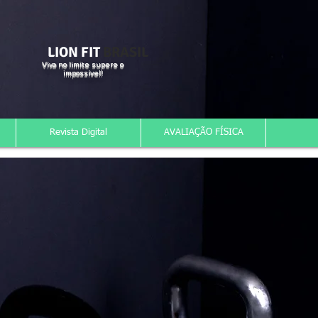
LION FIT
BRASIL
Viva no limite supere o
impossível!
Revista Digital
AVALIAÇÃO FÍSICA