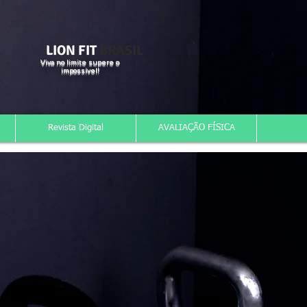
LION FIT
BRASIL
Viva no limite supere o
impossível!
Revista Digital
AVALIAÇÃO FÍSICA