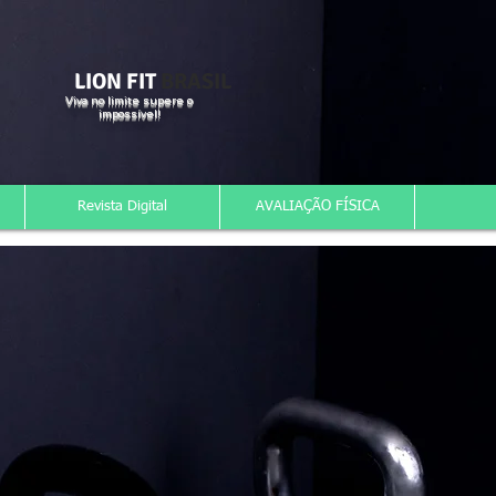
LION FIT
BRASIL
Viva no limite supere o
impossível!
Revista Digital
AVALIAÇÃO FÍSICA