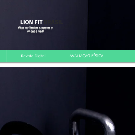
LION FIT
BRASIL
Viva no limite supere o
impossível!
Revista Digital
AVALIAÇÃO FÍSICA