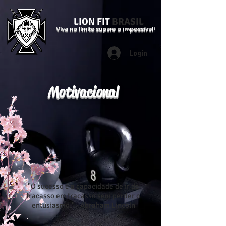
LION FIT
BRASIL
Viva no limite supere o impossível!
Login
Motivacional
"O sucesso é a capacidade de ir de
fracasso em fracasso sem perder o
entusiasmo." - Abraham Lincoln