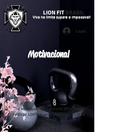
LION FIT
BRASIL
Viva no limite supere o impossível!
Login
Motivacional
"Se você quer ter sucesso, precisa se
dedicar 100% a seus objetivos." - Jack
Canfield