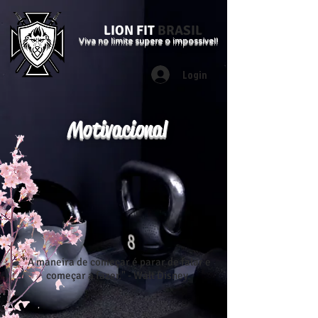
LION FIT
BRASIL
Viva no limite supere o impossível!
Login
Motivacional
"A maneira de começar é parar de falar e
começar a fazer." - Walt Disney