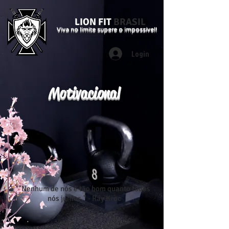
LION FIT
BRASIL
Viva no limite supere o impossível!
Login
Motivacional
"Nenhum de nós é tão bom quanto todos
nós juntos." - Ray Kroc