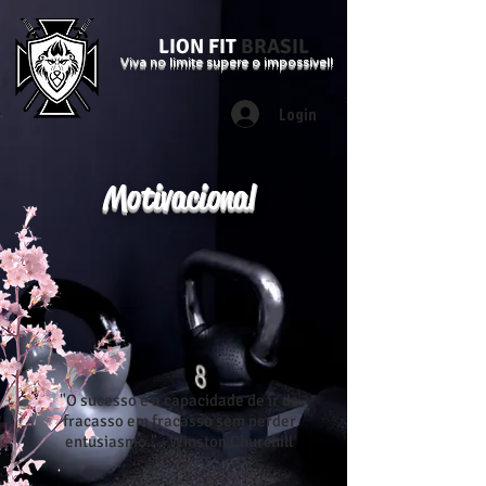
LION FIT
BRASIL
Viva no limite supere o impossível!
Login
Motivacional
"O sucesso é a capacidade de ir de
fracasso em fracasso sem perder
entusiasmo." - Winston Churchill