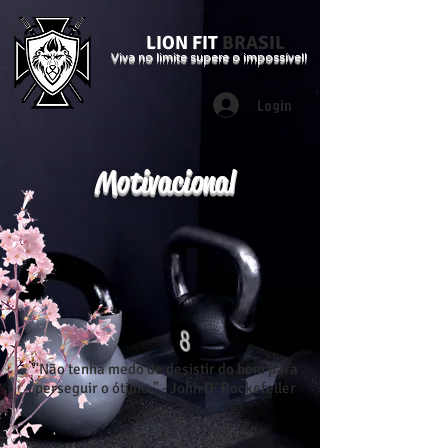
LION FIT
BRASIL
Viva no limite supere o impossível!
Login
Motivacional
"Não tenha medo de desistir do bom para
perseguir o ótimo." - John D. Rockefeller