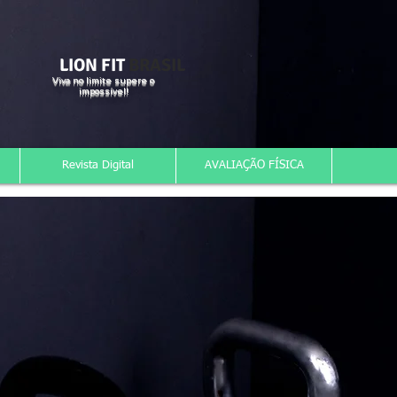
LION FIT
BRASIL
Viva no limite supere o
impossível!
Revista Digital
AVALIAÇÃO FÍSICA