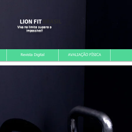
LION FIT
BRASIL
Viva no limite supere o
impossível!
Revista Digital
AVALIAÇÃO FÍSICA