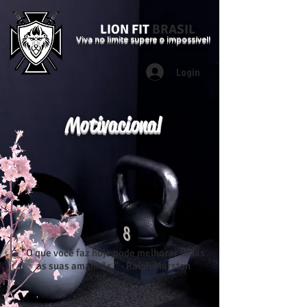
LION FIT
BRASIL
Viva no limite supere o impossível!
Login
Motivacional
"O que você faz hoje pode melhorar todas
as suas amanhãs." - Ralph Marston