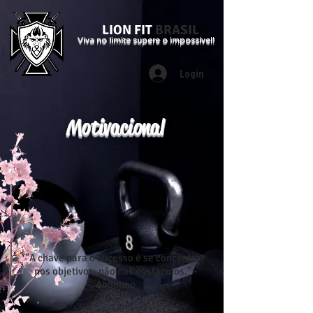
LION FIT
BRASIL
Viva no limite supere o impossível!
Login
Motivacional
"A chave para o sucesso é se concentrar
nos objetivos, não nas obstáculos." -
Anônimo