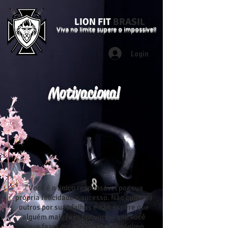
LION FIT
BRASIL
Viva no limite supere o impossível!
Login
Motivacional
"Você é o único responsável por sua
própria felicidade e sucesso. Não culpe os
outros por suas falhas e não espere que
alguém mais faça por você o que você
deve fazer por si mesmo." - Anônimo