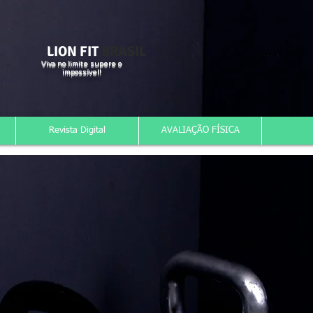
LION FIT
BRASIL
Viva no limite supere o
impossível!
Revista Digital
AVALIAÇÃO FÍSICA