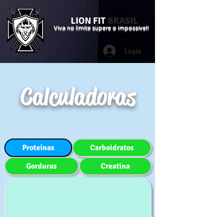
LION FIT
BRASIL
Viva no limite supere o impossível!
Login
Calculadoras
Proteínas
Carboidratos
Gorduras
Creatina