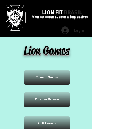
LION FIT
BRASIL
Viva no limite supere o impossível!
Login
Lion Games
Troca Cores
Cardio Dance
RUN Locais