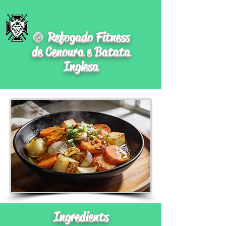
🍲 Refogado Fitness
de Cenoura e Batata
Inglesa
Ingredients