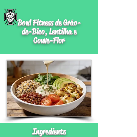
Bowl Fitness de Grão-
de-Bico, Lentilha e
Couve-Flor
Ingredients