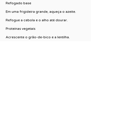
Refogado base
Em uma frigideira grande, aqueça o azeite.
Refogue a cebola e o alho até dourar.
Proteínas vegetais
Acrescente o grão-de-bico e a lentilha.
Tempere com sal, pimenta e especiarias.
Refogue por 3–5 minutos.
Finalização
Junte a couve-flor, misture bem.
Desligue o fogo e finalize com o suco de limão
e ervas.
CHEF