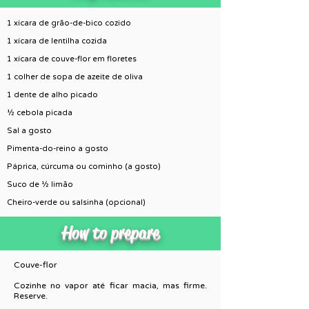
1 xícara de grão-de-bico cozido
1 xícara de lentilha cozida
1 xícara de couve-flor em floretes
1 colher de sopa de azeite de oliva
1 dente de alho picado
½ cebola picada
Sal a gosto
Pimenta-do-reino a gosto
Páprica, cúrcuma ou cominho (a gosto)
Suco de ½ limão
Cheiro-verde ou salsinha (opcional)
How to prepare
Couve-flor
Cozinhe no vapor até ficar macia, mas firme.
Reserve.