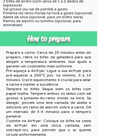
2 bifes de ancho (com cerca de 1 a 2 dedos de
espessura)
Sal grosso (ou sal de parrilla) a gosto
Pimenta-do-reino moída na hora a gosto (opcional)
Azeite de oliva (opcional, para um brilho extra)
Ramos de alecrim ou tomilho (opcional, para
aromatizar)
How to prepare
Prepare a carne: Cerca de 20 minutos antes do
preparo, retire os bifes da geladeira para que
atinjam a temperatura ambiente. Isso ajuda a
garantir um cozimento mais uniforme.
Pré-aqueça a Airfryer: Ligue a sua airfryer para
pré-aquecer a 200°C por, no mínimo, 5 a 10
minutos. O pré-aquecimento é crucial para selar
a carne e manter a suculência.
Tempere os bifes: Seque bem os bifes com
papel toalha. Tempere ambos os lados com sal
grosso e pimenta-do-reino moída na hora. Se
desejar, pincele uma leve camada de azeite e
adicione um ramo de alecrim sobre a carne. Dê
um intervalo de 3-4 minutos para o tempero
penetrar.
Cozinhe na Airfryer: Coloque os bifes na cesta
da airfryer em uma única camada, sem
sobrepô-los, para permitir que o ar quente
circule uniformemente.