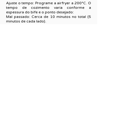
Ajuste o tempo: Programe a airfryer a 200°C. O
tempo de cozimento varia conforme a
espessura do bife e o ponto desejado:
Mal passado: Cerca de 10 minutos no total (5
minutos de cada lado).
Ao ponto: Cerca de 15-20 minutos no total (vire
na metade do tempo).
Bem passado: Cerca de 25 minutos (vire na
metade do tempo).
Descanse a carne: Retire os bifes da airfryer e
deixe-os descansar em um prato ou tábua por 3
a 5 minutos antes de cortar. Esse passo é
importante para que os sucos da carne se
redistribuam, garantindo maciez e sabor.
CHEF
Lion