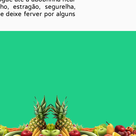
ho, estragão, segurelha,
 e deixe ferver por alguns