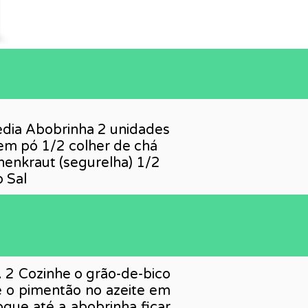
édia Abobrinha 2 unidades
em pó 1/2 colher de chá
nenkraut (segurelha) 1/2
 Sal
. 2 Cozinhe o grão-de-bico
 e o pimentão no azeite em
ogue até a abobrinha ficar