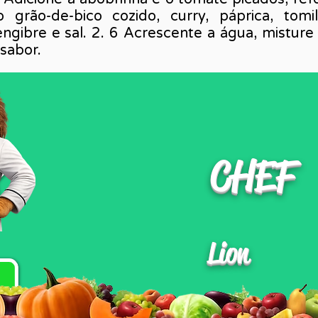
 grão-de-bico cozido, curry, páprica, tomil
engibre e sal. 2. 6 Acrescente a água, misture
sabor.
CHEF
Lion