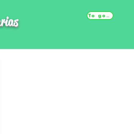
To go back
rias