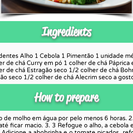
Ingredients
dentes Alho 1 Cebola 1 Pimentão 1 unidade m
r de chá Curry em pó 1 colher de chá Páprica 
er de chá Estragão seco 1/2 colher de chá Boh
ão seco 1/2 colher de chá Alecrim seco a gosto
How to prepare
co de molho em água por pelo menos 6 horas. 2
até ficar macio. 3. 3 Refogue o alho, a cebola
. Adicione a abobrinha e o tomate picados, ref