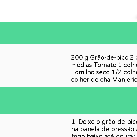
200 g Grão-de-bico 2 
médias Tomate 1 colhe
Tomilho seco 1/2 colh
colher de chá Manjeric
1. Deixe o grão-de-bi
na panela de pressão 
fogo baixo até dourar