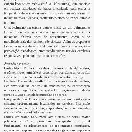
estágio leva-se em média de 5’ a 10’ minutos), que consiste
em realizar atividades de baixa intensidade para elevar a
temperatura do corpo aumentar o fluxo sanguíneo e tornar os
músculos mais flexíveis, reduzindo o risco de lesões durante
o treino.
O aquecimento na esteira para o início de um treinamento
físico é benéfico, mas não se limita apenas a aquecer os
músculos. Outros tipos de aquecimento, como o de
mobilidade articular, também são eficazes. Além de preparar o
físico, essa atividade inicial contribui para a motivação e
preparação psicológica, envolvendo várias regiões cerebrais
responsáveis pelo controle motor e emoções.
Atuando nas áreas;
Córtex Motor Primário: Localizado na área frontal do cérebro,
o córtex motor primário é responsável por planejar, controlar
e executar movimentos voluntários dos músculos do corpo.
Cerebelo: O cerebelo, localizado na parte posterior do cérebro,
está envolvido no controle do movimento, na coordenação
motora e no equilíbrio. Ele recebe informações sensoriais do
corpo e ajusta a atividade muscular de acordo.
Gânglios da Base: Essa é uma coleção de núcleos de substância
cinzenta profundamente localizados no cérebro. Eles estão
associados ao controle motor, à aprendizagem de movimentos
e à iniciação de atividades motoras.
Córtex Pré-Motor: Localizado logo à frente do córtex motor
primário, o córtex pré-motor desempenha um papel
fundamental no planejamento de movimentos complexos,
especialmente quando os movimentos exigem uma sequência