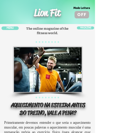
Modo Leitura
Lion Fit
OFF
The online magazine of the
MENU
MAGAZINE
fitness world.
AQUECIMENTO NA ESTEIRA ANTES
DO TREINO, VALE A PENA?
Primeiramente devemos entender o que seria o aquecimento
muscular, em poucas palavras o aquecimento muscular é uma
preparação prévia ao exercício físico (para alcançar esse