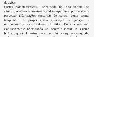
de ações.
Córtex Somatossensorial: Localizado no lobo parietal do
cérebro, o córtex somatossensorial é responsável por receber e
processar informações sensoriais do corpo, como toque,
temperatura e propriocepção (sensação de posição e
movimento do corpo).Sistema Límbico: Embora não seja
exclusivamente relacionado ao controle motor, o sistema
límbico, que inclui estruturas como o hipocampo e a amígdala,
está envolvido em regular as emoções e a motivação, o que
pode afetar a motivação para iniciar uma atividade física.
Isso resulta em uma liberação mais fluida de hormônios
durante o treino como: Endorfina, Adrenalina, Cortisol,
Hormônio do Crescimento (GH), Hormônios Tireoidianos,
Peptídeo YY (PYY) e Leptina, entre outros. melhorando o
desempenho e o rendimento da atividade física. Em suma,
caminhar na esteira antes de um treino resistido é uma
verdadeira preparação prévia ao treino resistido.