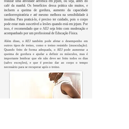
realizar uma atividade aeróbica em jejum, ou seja, antes do
café da manhã. Os benefícios dessa prática são muitos, e
incluem a queima de gordura, aumento da capacidade
cardiorrespiratória e até mesmo melhora na sensibilidade à
insulina. Para praticá-lo, é preciso ter cuidado, pois o corpo
pode estar mais suscetível a lesões quando está em jejum. Por
isso, é recomendado que o AEJ seja feito com moderação e
acompanhado por um profissional de Educação Física.
Além disso, o AEJ também pode afetar o desempenho em
outros tipos de treino, como o treino resistido (musculação).
Quando feito de forma adequada, o AEJ pode aumentar a
queima de gordura e ajudar a definir os músculos, mas é
importante lembrar que ele não deve ser feito todos os dias
(salvo exceções), e que é preciso dar ao corpo o tempo
necessário para se recuperar após o treino.
Outro ponto importante a se destacar é o EPOC, ou excesso
de consumo de oxigênio pós-exercício, que é a quantidade de