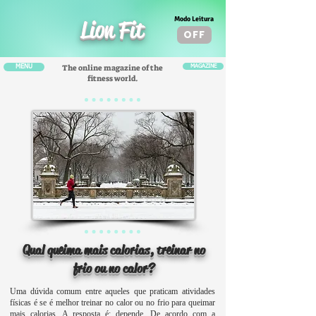
Modo Leitura
Lion Fit
OFF
The online magazine of the
MENU
MAGAZINE
fitness world.
Qual queima mais calorias, treinar no
frio ou no calor?
Uma dúvida comum entre aqueles que praticam atividades
físicas é se é melhor treinar no calor ou no frio para queimar
mais calorias. A resposta é: depende. De acordo com a