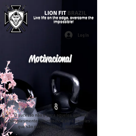
LION FIT
BRAZIL
Live life on the edge, overcome the
impossible!
Log In
Motivacional
"O sucesso não é para aqueles que são
simplesmente talentosos, é para aqueles
que são persistentes." - Anônimo