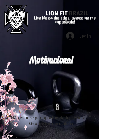
LION FIT
BRAZIL
Live life on the edge, overcome the
impossible!
Log In
Motivacional
"Não espere por oportunidades, crie-as." -
George Bernard Shaw