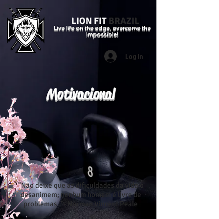
LION FIT
BRAZIL
Live life on the edge, overcome the
impossible!
Log In
Motivacional
"Não deixe que as dificuldades da vida o
desanimem; nenhum homem é livre de
problemas." - Norman Vincent Peale