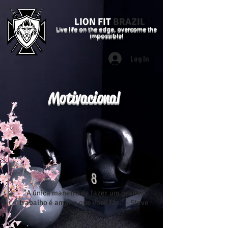
LION FIT
BRAZIL
Live life on the edge, overcome the
impossible!
Log In
Motivacional
"A única maneira de fazer um grande
trabalho é amar o que você faz." - Steve
Jobs