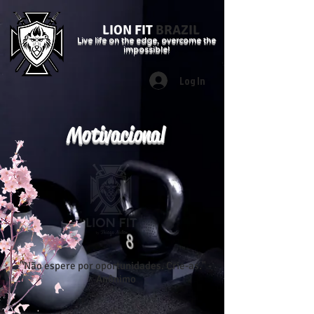
LION FIT
BRAZIL
Live life on the edge, overcome the
impossible!
Log In
Motivacional
"Não espere por oportunidades. Crie-as." -
Anônimo