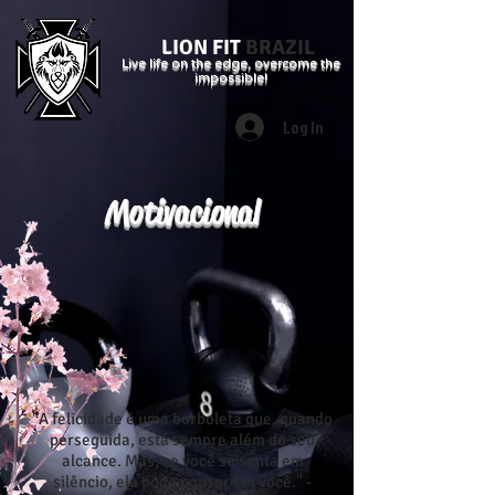
LION FIT
BRAZIL
Live life on the edge, overcome the
impossible!
Log In
Motivacional
"A felicidade é uma borboleta que, quando
perseguida, está sempre além do seu
alcance. Mas, se você se senta em
silêncio, ela pode pousar em você." -