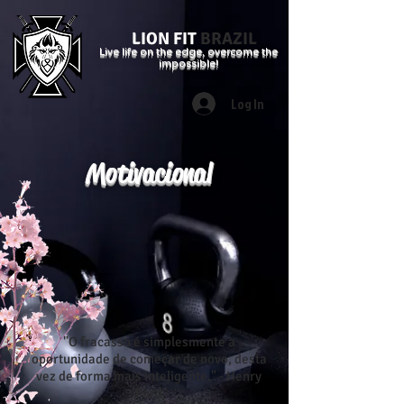
LION FIT
BRAZIL
Live life on the edge, overcome the
impossible!
Log In
Motivacional
"O fracasso é simplesmente a
oportunidade de começar de novo, desta
vez de forma mais inteligente." - Henry
Ford