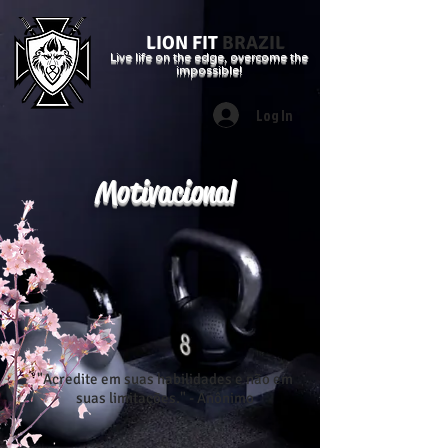
LION FIT
BRAZIL
Live life on the edge, overcome the
impossible!
Log In
Motivacional
"Acredite em suas habilidades e não em
suas limitações." - Anônimo