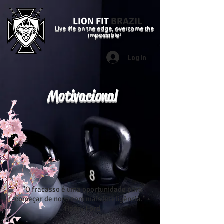
LION FIT
BRAZIL
Live life on the edge, overcome the
impossible!
Log In
Motivacional
"O fracasso é uma oportunidade para
começar de novo com mais inteligência." -
Henry Ford