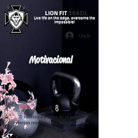
LION FIT
BRAZIL
Live life on the edge, overcome the
impossible!
Log In
Motivacional
"O sucesso é a soma de pequenos
esforços repetidos dia após dia." - Leo
Tolstoy