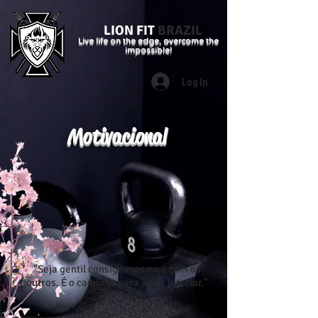
LION FIT
BRAZIL
Live life on the edge, overcome the
impossible!
Log In
Motivacional
"Seja gentil consigo mesmo e com os
outros. É o caminho para a paz interior."