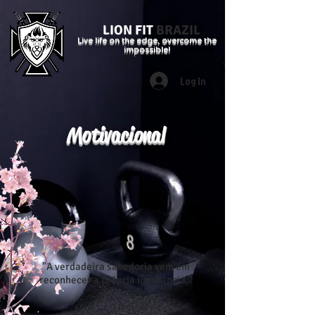
LION FIT
BRAZIL
Live life on the edge, overcome the
impossible!
Log In
Motivacional
"A verdadeira sabedoria vem em
reconhecer a própria ignorância."