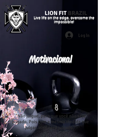
LION FIT
BRAZIL
Live life on the edge, overcome the
impossible!
Log In
Motivacional
"Não julgue, para que você não seja
julgado. Pois com a mesma medida que
julgar, você será julgado."