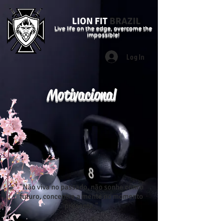
LION FIT
BRAZIL
Live life on the edge, overcome the
impossible!
Log In
Motivacional
"Não viva no passado, não sonhe com o
futuro, concentre a mente no momento
presente."